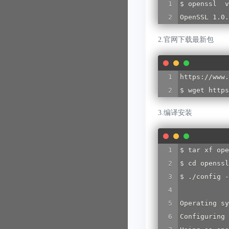
$ openssl  v
OpenSSL 1.0.
2.官网下载最新包
https://www.
$ wget https
3.编译安装
$ tar xf ope
$ cd openssl
$ ./config -
Operating sy
Configuring 