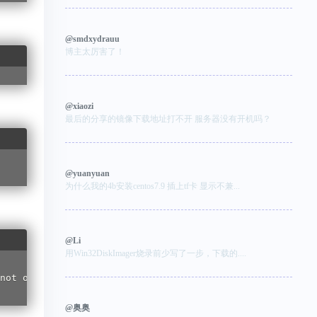
@smdxydrauu
博主太厉害了！
@xiaozi
最后的分享的镜像下载地址打不开 服务器没有开机吗？
@yuanyuan
为什么我的4b安装centos7.9 插上tf卡 显示不兼...
@Li
用Win32DiskImager烧录前少写了一步，下载的....
@奥奥