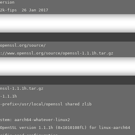
ersion

2k-fips  26 Jan 2017
openssl.org/source/

://www.openssl.org/source/openssl-1.1.1h.tar.gz
nssl-1.1.1h.tar.gz

-1.1.1h

-prefix=/usr/local/openssl shared zlib

stem: aarch64-whatever-linux2

OpenSSL version 1.1.1h (0x1010108fL) for linux-aarch64
