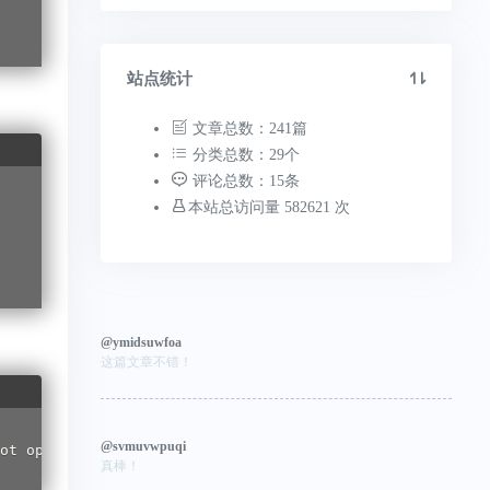
站点统计
文章总数：241篇
分类总数：29个
评论总数：15条
本站总访问量 582621 次
@ymidsuwfoa
这篇文章不错！
@svmuvwpuqi
真棒！