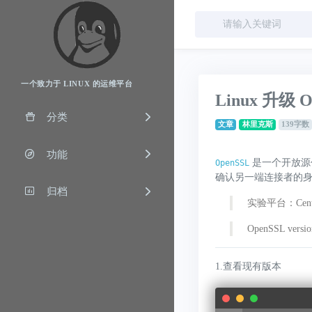
一个致力于 LINUX 的运维平台
Linux 升级 
分类
文章
林里克斯
139字数
功能
是一个开放源
OpenSSL
确认另一端连接者的
归档
实验平台：CentOS
OpenSSL versi
1.查看现有版本