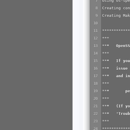
Using os-spe
Creating con
Creating Mak
*****
*****
**
***         
**
*   OpenSS
***         
**
*   If you
**
*   issue 
**
*   and in
***         
**
*       pe
***         
**
*   (If yo
**
*   'Troub
***         
*****
*****
**