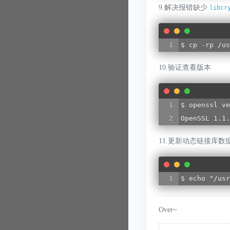
9.解决报错缺少
libcr
$ cp -rp /us
10.验证查看版本
$ openssl ve
OpenSSL 1.1.
11.更新动态链接库数
$ echo "/usr
Over~