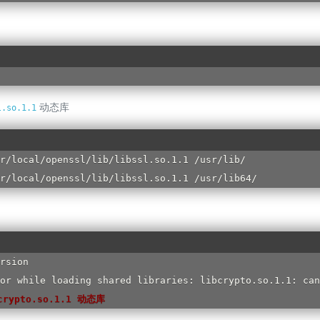
动态库
l.so.1.1
r/local/openssl/lib/libssl.so.1.1 /usr/lib/

r/local/openssl/lib/libssl.so.1.1 /usr/lib64/
rsion

rypto.so.1.1 动态库