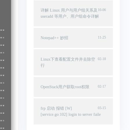
10-06
详解 Linux 用户与用户组关系及
useradd 等用户、用户组命令详解
**
11-25
Notepad++ 妙招
*
*
*
*
*
02-18
Linux下查看配置文件并去除空
*
行
*
*
*
*
02-17
OpenStack用户获取root权限
*
*
*
*
03-15
frp 启动 报错 [W]
*
[service.go:102] login to server faile
*
*
**