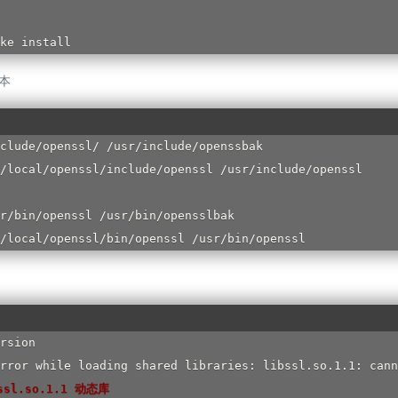
ke install 
本
clude/openssl/ /usr/include/openssbak

/local/openssl/include/openssl /usr/include/openssl

r/bin/openssl /usr/bin/opensslbak

/local/openssl/bin/openssl /usr/bin/openssl
rsion

sl.so.1.1 动态库