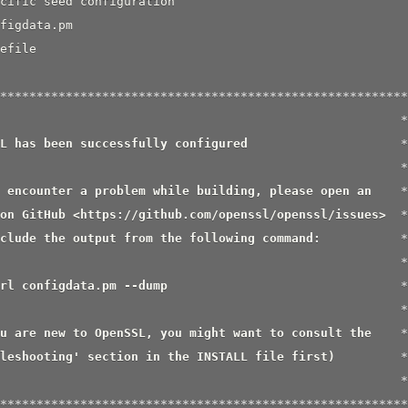
cific seed configuration

figdata.pm

efile

***
*****
*****
*****
*****
*****
*****
*****
*****
*****
*****
***
                                                       *
L has been successfully configured                     
*
                                                       *
 encounter a problem while building, please open an    
*
on GitHub <https://github.com/openssl/openssl/issues>  
*
clude the output from the following command:           
*
                                                       *
rl configdata.pm --dump                                
*
                                                       *
u are new to OpenSSL, you might want to consult the    
*
leshooting' section in the INSTALL file first)         
*
                                                       *
***
*****
*****
*****
*****
*****
*****
*****
*****
*****
*****
***