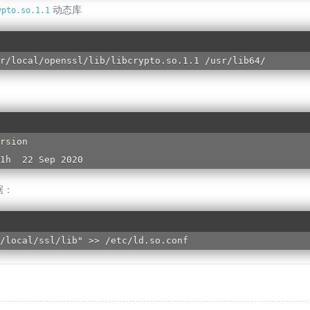
动态库
ypto.so.1.1
r/local/openssl/lib/libcrypto.so.1.1 /usr/lib64/
rsion

1h  22 Sep 2020
据：
/local/ssl/lib" >> /etc/ld.so.conf