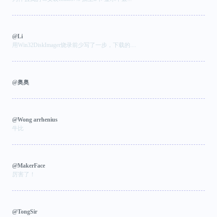
@Li
用Win32DiskImager烧录前少写了一步，下载的....
@奥奥
@Wong arrhenius
牛比
@MakerFace
厉害了！
@TongSir