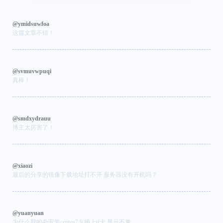
@ymidsuwfoa
这篇文章不错！
@svmuvwpuqi
真棒！
@smdxydrauu
博主太厉害了！
@xiaozi
最后的分享的镜像下载地址打不开 服务器没有开机吗？
@yuanyuan
为什么我的4b安装centos7.9 插上tf卡 显示不兼...