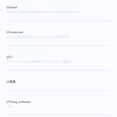
@xiaozi
最后的分享的镜像下载地址打不开 服务器没有开机吗？
@yuanyuan
为什么我的4b安装centos7.9 插上tf卡 显示不兼...
@Li
用Win32DiskImager烧录前少写了一步，下载的....
@奥奥
@Wong arrhenius
牛比