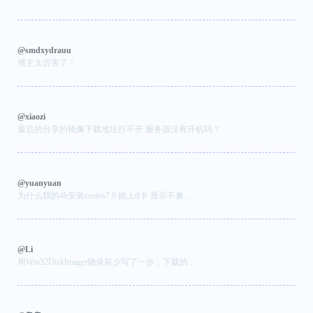
@smdxydrauu
博主太厉害了！
@xiaozi
最后的分享的镜像下载地址打不开 服务器没有开机吗？
@yuanyuan
为什么我的4b安装centos7.9 插上tf卡 显示不兼...
@Li
用Win32DiskImager烧录前少写了一步，下载的....