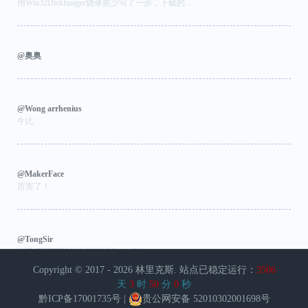
用Win32DiskImager烧录前少写了一步，下载的....
@奥奥
@Wong arrhenius
牛比
@MakerFace
厉害了！
@TongSir
老哥 更新下我的友链链接 https://blog.ton...
Copyright © 2017 - 2026
林里克斯
. 站点已稳定运行：
3506
天
3
时
50
分
0
秒
黔ICP备17001735号
|
贵公网安备 52010302001698号