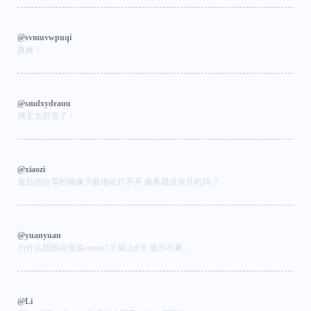
@svmuvwpuqi
真棒！
@smdxydrauu
博主太厉害了！
@xiaozi
最后的分享的镜像下载地址打不开 服务器没有开机吗？
@yuanyuan
为什么我的4b安装centos7.9 插上tf卡 显示不兼...
@Li