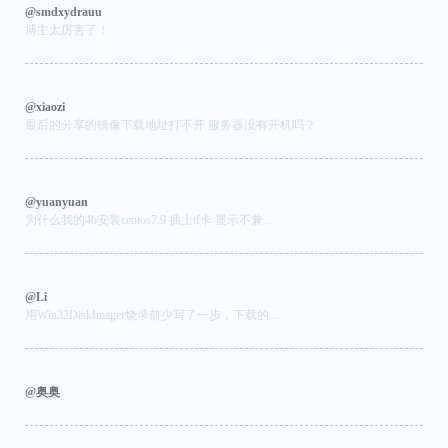
@smdxydrauu
博主太厉害了！
@xiaozi
最后的分享的镜像下载地址打不开 服务器没有开机吗？
@yuanyuan
为什么我的4b安装centos7.9 插上tf卡 显示不兼...
@Li
用Win32DiskImager烧录前少写了一步，下载的....
@奥奥