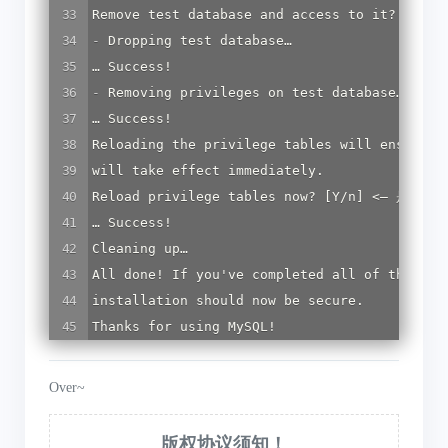
Remove
test
database
and
access
to
it
? [
Y
/
n
]
-
Dropping
test
database
…

… 
Success
-
Removing
privileges
on
test
database
…

… 
Success
Reloading
the
privilege
tables
will
ensure
t
will
take
effect
immediately.
Reload
privilege
tables
now
? [
Y
/
n
] <– 是否重
… 
Success
Cleaning
up
All
done
! 
If
you
'
ve
completed
all
of
the
abo
installation
should
now
be
secure.
Thanks
for
using
MySQL
!
Over~
版权协议须知！