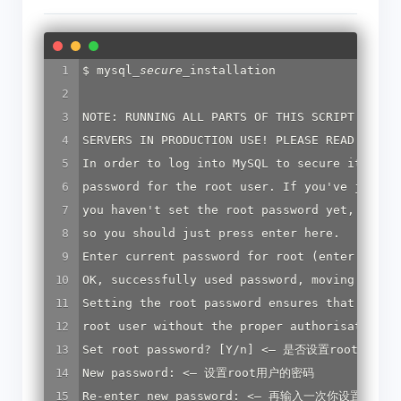
$ mysql
_
secure
_
installation

NOTE: RUNNING ALL PARTS OF THIS SCRIPT IS REC
SERVERS IN PRODUCTION USE! PLEASE READ EACH S
In order to log into MySQL to secure it, we'l
password for the root user. If you've just in
you haven't set the root password yet, the pa
so you should just press enter here.

Enter current password for root (enter for n
OK
, 
successfully
used
password
, 
moving
on
Setting
the
root
password
ensures
that
nobod
root
user
without
the
proper
authorisation.
Set
root
password
? [
Y
/
n
] <– 是否设置
root
用户密
New
password:
 <– 设置
root
Re-enter
new
password: