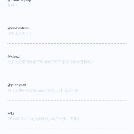
真棒！
@smdxydrauu
博主太厉害了！
@xiaozi
最后的分享的镜像下载地址打不开 服务器没有开机吗？
@yuanyuan
为什么我的4b安装centos7.9 插上tf卡 显示不兼...
@Li
用Win32DiskImager烧录前少写了一步，下载的....