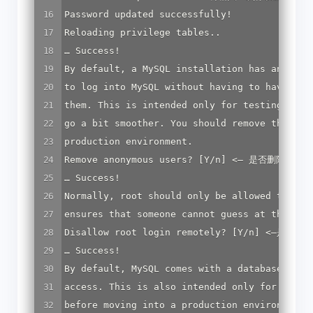
Password
updated
successfully
Reloading
privilege
tables..
… 
Success
By
default
, 
a
MySQL
installation
has
an
anon
to
log
into
MySQL
without
having
to
have
a
u
them.
This
is
intended
only
for
testing
, 
and
go
a
bit
smoother.
You
should
remove
them
be
production
environment.
Remove
anonymous
users
? [
Y
/
n
] <– 是否删除匿名
… 
Success
Normally
, 
root
should
only
be
allowed
to
con
ensures
that
someone
cannot
guess
at
the
roo
Disallow
root
login
remotely
? [
Y
/
n
] <–是否禁止
… 
Success
By
default
, 
MySQL
comes
with
a
database
name
access.
This
is
also
intended
only
for
testi
before
moving
into
a
production
environment.