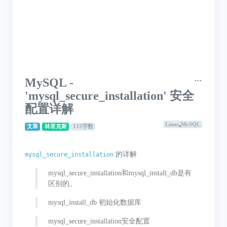
MySQL -
'mysql_secure_installation' 安全
配置详解
Linux
,
MySQL
文章
林里克斯
133字数
的详解
mysql_secure_installation
mysql_secure_installation和mysql_install_db是有
区别的。
mysql_install_db 初始化数据库
mysql_secure_installation安全配置